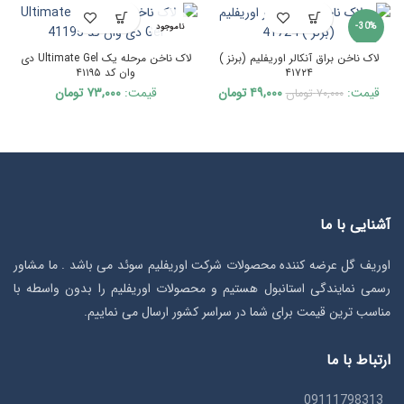
-30%
ناموجود
لاک ناخن براق آنکالر اوریفلیم (برنز )
لاک ناخن مرحله یک Ultimate Gel دی
ناموجود
۴۱۷۲۴
وان کد ۴۱۱۹۵
Current
Original
قیمت:
۴۹,۰۰۰
تومان
قیمت:
۷۳,۰۰۰
تومان
۷۰,۰۰۰
تومان
price
price
is:
was:
۷۰,۰۰۰ تومان.
۴۹,۰۰۰ تومان.
آشنایی با ما
اوریف گل عرضه کننده محصولات شرکت اوریفلیم سوئد می باشد . ما مشاور
رسمی نمایندگی استانبول هستیم و محصولات اوریفلیم را بدون واسطه با
مناسب ترین قیمت برای شما در سراسر کشور ارسال می نماییم.
ارتباط با ما
09111798313