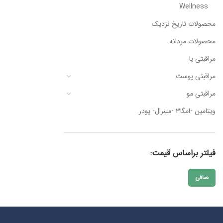
Wellness
محصولات تاریخ نزدیک
محصولات مردانه
مراقبتی پا
مراقبتی پوست
مراقبتی مو
ویتامین -امگا۳ -مینرال- پودر
فیلتر براساس قیمت:
صافی
حداقل
حداكثر
قیمت
قيمت