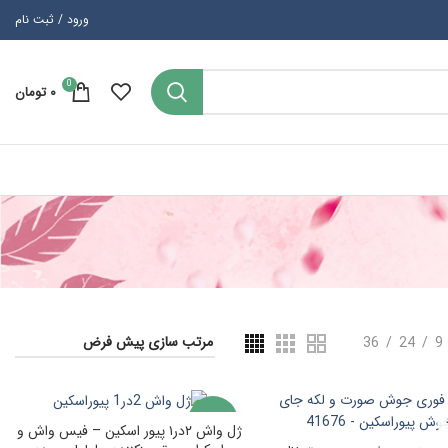
ورود / ثبت نام
0
۰
تومان
36
24
9
-29%
ژل واش ۲در۱ پیور اسکین – فیس واش و