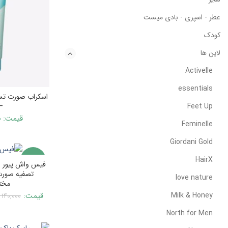
عطر - اسپری - بادی میست
کودک
لاین ها
Activelle
essentials
اسکراب صورت تسک
۱۶۷۵
Feet Up
قیمت:
۰
Feminelle
Giordani Gold
-1%
HairX
فیس واش پیور 
تصفیه صورت
love nature
مختلط۶
ناموجود
Milk & Honey
قیمت:
۱۴۰,۰۰۰
North for Men