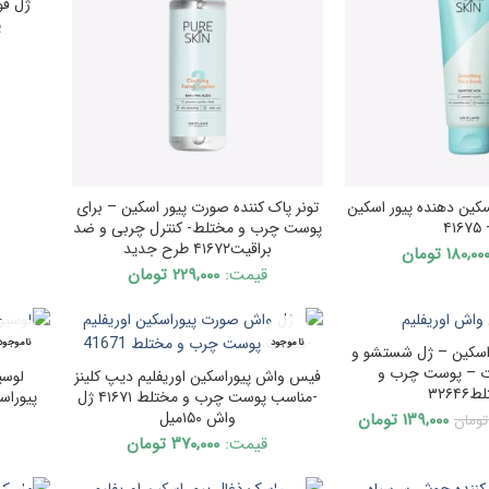
ژل ف
پ
ین دهنده پیور اسکین
تونر پاک کننده صورت پیور اسکین – برای
– ۴
پوست چرب و مختلط- کنترل چربی و ضد
براقیت۴۱۶۷۲ طرح جدید
۱۸۰,۰۰
تومان
قیمت:
۲۲۹,۰۰۰
تومان
ناموجود
ناموجود
اسکین – ژل شستشو و
 – پوست چرب و
فیس واش پیوراسکین اوریفلیم دیپ کلینز
لوسی
۳۲۶۴
-مناسب پوست چرب و مختلط ۴۱۶۷۱ ژل
واش ۱۵۰میل
Current
Original
۱۳۹,۰۰۰
تومان
تومان
price
price
قیمت:
۳۷۰,۰۰۰
تومان
is:
was:
۱۴۰,۰۰۰ تومان.
۱۳۹,۰۰۰ تومان.