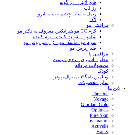
های لایتر – رژ گونه
رژ لب
ریمل – سایه چشم – سایه ابرو
لاک
مراقبتی مو
کرم CC مو هیرایکس معروف به دکتر مو
شامپو – تقویت کننده – نرم کننده
سرم مو -ماسک مو – ژل مو-روغن مو
ضد ریزش مو
مراقبتی پا
عطر – اسپری – بادی میست
محصولات مردانه
کودک
ویتامین -امگا۳ -مینرال- پودر
سایر محصولات
لاین ها
The One
Novage
Giordani Gold
Optimals
Pure Skin
love nature
Activelle
HairX