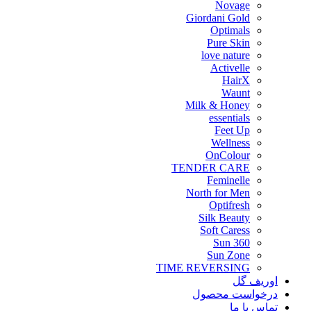
Novage
Giordani Gold
Optimals
Pure Skin
love nature
Activelle
HairX
Waunt
Milk & Honey
essentials
Feet Up
Wellness
OnColour
TENDER CARE
Feminelle
North for Men
Optifresh
Silk Beauty
Soft Caress
Sun 360
Sun Zone
TIME REVERSING
اوریف گل
درخواست محصول
تماس با ما