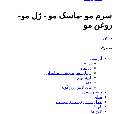
سرم مو -ماسک مو - ژل مو-
روغن مو
بستن
محصولات
آرایشی
پرایمر
رژ لب
ریمل - سایه چشم - سایه ابرو
کرم پودر
لاک
های لایتر - رژ گونه
پیشنهاد ویژه
سایر
عطر - اسپری - بادی میست
کودک
لاین ها