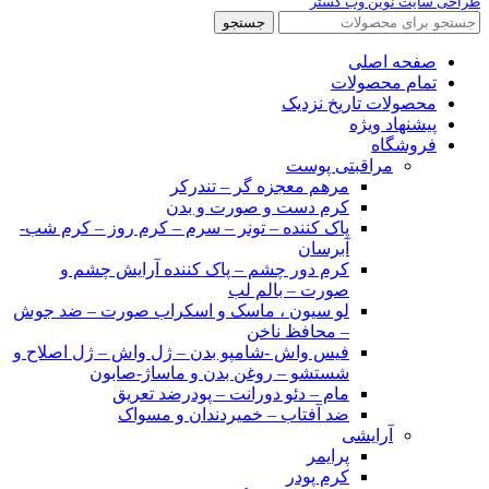
طراحی سایت نوین وب گستر
جستجو
صفحه اصلی
تمام محصولات
محصولات تاریخ نزدیک
پیشنهاد ویژه
فروشگاه
مراقبتی پوست
مرهم معجزه گر – تندرکر
کرم دست و صورت و بدن
پاک کننده – تونر – سرم – کرم روز – کرم شب-
آبرسان
کرم دور چشم – پاک کننده آرایش چشم و
صورت – بالم لب
لو سیون ، ماسک و اسکراب صورت – ضد جوش
– محافظ ناخن
فیس واش -شامپو بدن – ژل واش – ژل اصلاح و
شستشو – روغن بدن و ماساژ-صابون
مام – دئو دورانت – پودرضد تعریق
ضد آفتاب – خمیردندان و مسواک
آرایشی
پرایمر
کرم پودر