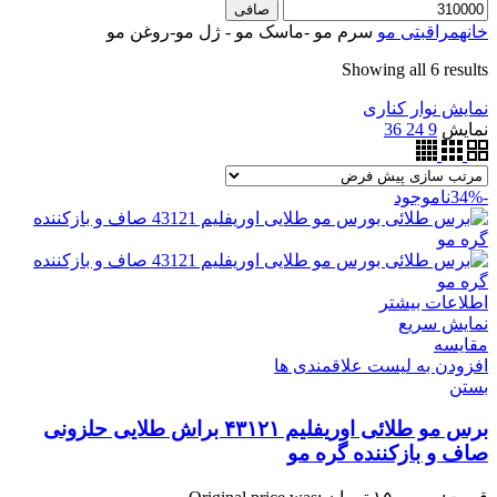
صافی
خانه
مراقبتی مو
سرم مو -ماسک مو - ژل مو-روغن مو
Showing all 6 results
نمایش نوار کناری
نمایش
9
24
36
-34%
ناموجود
اطلاعات بیشتر
نمایش سریع
مقایسه
افزودن به لیست علاقمندی ها
بستن
برس مو طلائی اوریفلیم ۴۳۱۲۱ براش طلایی حلزونی
صاف و بازکننده گره مو