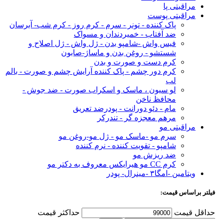
مراقبتی پا
مراقبتی پوست
پاک کننده - تونر - سرم - کرم روز - کرم شب- آبرسان
ضد آفتاب - خمیردندان و مسواک
فیس واش -شامپو بدن - ژل واش - ژل اصلاح و
شستشو - روغن بدن و ماساژ-صابون
کرم دست و صورت و بدن
کرم دور چشم - پاک کننده آرایش چشم و صورت - بالم
لب
لو سیون ، ماسک و اسکراب صورت - ضد جوش -
محافظ ناخن
مام - دئو دورانت - پودرضد تعریق
مرهم معجزه گر - تندرکر
مراقبتی مو
سرم مو -ماسک مو - ژل مو-روغن مو
شامپو - تقویت کننده - نرم کننده
ضد ریزش مو
کرم CC مو هیرایکس معروف به دکتر مو
ویتامین -امگا۳ -مینرال- پودر
فیلتر براساس قیمت:
حداقل قیمت
حداكثر قيمت