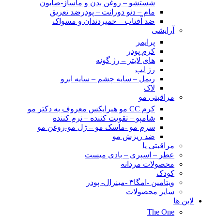
شستشو – روغن بدن و ماساژ-صابون
مام – دئو دورانت – پودرضد تعریق
ضد آفتاب – خمیردندان و مسواک
آرایشی
پرایمر
کرم پودر
های لایتر – رژ گونه
رژ لب
ریمل – سایه چشم – سایه ابرو
لاک
مراقبتی مو
کرم CC مو هیرایکس معروف به دکتر مو
شامپو – تقویت کننده – نرم کننده
سرم مو -ماسک مو – ژل مو-روغن مو
ضد ریزش مو
مراقبتی پا
عطر – اسپری – بادی میست
محصولات مردانه
کودک
ویتامین -امگا۳ -مینرال- پودر
سایر محصولات
لاین ها
The One