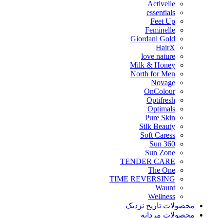
Activelle
essentials
Feet Up
Feminelle
Giordani Gold
HairX
love nature
Milk & Honey
North for Men
Novage
OnColour
Optifresh
Optimals
Pure Skin
Silk Beauty
Soft Caress
Sun 360
Sun Zone
TENDER CARE
The One
TIME REVERSING
Waunt
Wellness
محصولات تاریخ نزدیک
محصولات مردانه