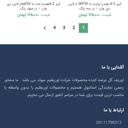
ناموجود
ناموجود
۲۴۰,۰۰۰ تومان.
۱۱۴,۰۰۰ تو
کرم A-Z هیدرا برایت با SPF30 از لاین
کرم A-Zهیدرا مات با spf30از لاین دی
دی وان – در سه رنگ
وان – در چهار رنگ
قیمت:
۱۲۵,۰۰۰
تومان
قیمت:
۱۲۵,۰۰۰
تومان
4
3
2
1
آشنایی با ما
اوریف گل عرضه کننده محصولات شرکت اوریفلیم سوئد می باشد . ما مشاور
رسمی نمایندگی استانبول هستیم و محصولات اوریفلیم را بدون واسطه با
مناسب ترین قیمت برای شما در سراسر کشور ارسال می نماییم.
ارتباط با ما
09111798313