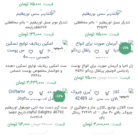
قیمت:
۸۵,۰۰۰
تومان
ناموجود
ناموجود
تندرکر عسل اوریفلیم – بالم محافظتی
تندرکر موم عسل اوریفلیم – بالم محافظتی
۳۲۵۳۷
۱۲۷۶فاقدرایحه
قیمت:
۸۵,۰۰۰
تومان
قیمت:
۱۴۹,۰۰۰
تومان
-25%
ناموجود
ناموجود
ژل احیا و آبرسان صورت برای انواع پوست
ست اسکین ریلایف نوایج تسکین دهنده
رادیانس لاونیچر پرتقال زردآلو ۳۵۹۱۱
و جوانساز مخصوص پوست حساس
۴۴۴۸۰
Current
Original
قیمت:
۷۵,۰۰۰
تومان
۱۰۰,۰۰۰
تومان
قیمت:
۳,۴۳۹,۰۰۰
تومان
price
price
is:
was:
۱۰۰,۰۰۰ تومان.
۷۵,۰۰۰ تومان.
-53%
ناموجود
ست اکلاژن نوایج _کلاژن ساز و جلوگیری از
ست کرم دست سه تایی جویفول اوریفلیم
ناموجود
چروک_ بالای ۳۰ سال – کد ۴۲۴۸۹ رینکل
Joyful Delights 40792تاریخ انقضا
پاور
۲۰۲۳/۰۹
rent
Original
قیمت:
۳,۰۰۰,۰۰۰
تومان
قیمت:
۱۱۴,۰۰۰
تومان
۲۴۰,۰۰۰
تومان
rice
price
is:
was: