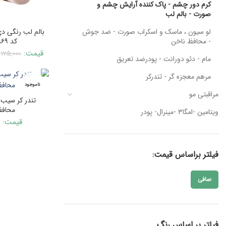
کرم دور چشم - پاک کننده آرایش چشم و
صورت - بالم لب
لو سیون ، ماسک و اسکراب صورت - ضد جوش
- محافظ ناخن
کد ۴۱۸۶۹ – هلویی
قیمت:
۱۷۵,۰۰۰
مام - دئو دورانت - پودرضد تعریق
مرهم معجزه گر - تندرکر
ناموجود
مراقبتی مو
تندر کر سیب س
محافظتی 
ویتامین -امگا۳ -مینرال- پودر
قیمت:
فیلتر براساس قیمت:
صافی
حداقل
حداكثر
قیمت
قيمت
فیلتر بر اساس رنگ