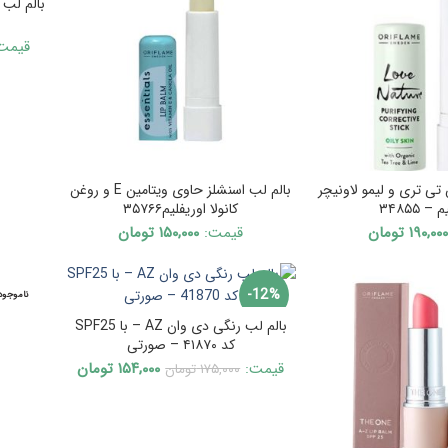
بالم لب 
ناموجود
قیمت
 تری و لیمو لاونیچر
بالم لب اسنشلز حاوی ویتامین E و روغن
– ۳۴۸۵۵
کانولا اوریفلیم۳۵۷۶۶
۱۹۰,۰۰
تومان
قیمت:
۱۵۰,۰۰۰
تومان
-12%
ناموجود
بالم لب رنگی دی وان AZ – با SPF25
کد ۴۱۸۷۰ – صورتی
ناموجود
Current
Original
قیمت:
۱۵۴,۰۰۰
تومان
۱۷۵,۰۰۰
تومان
price
price
is:
was:
۱۷۵,۰۰۰ تومان.
۱۵۴,۰۰۰ تومان.