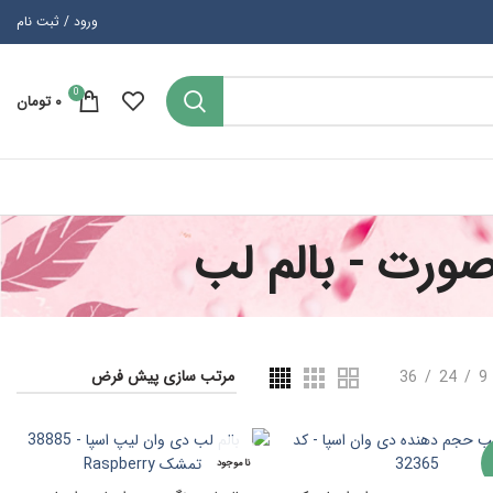
ورود / ثبت نام
0
۰
تومان
ورت - بالم لب
36
24
9
ناموجود