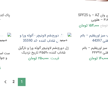
بالم لب رنگی دی وان AZ – با SPF25
پاک کنن
–
Current
Original
۱۵۴,۰۰۰
تومان
تومان
price
price
is:
was:
۱۷۵,۰۰۰ تومان.
۱۵۴,۰۰۰ تومان.
ناموجود
ناموجود
بز اوریفلیم – بالم
ژل دورچشم لاونیچر آلوئه ورا و نارگیل
۴۴۳۹۷
شاداب کننده ۳۵۵۹۰ تاریخ نزدیک
ست اسکی
و جو
۱۶۰,۰۰۰
تومان
قیمت:
۲۵۰,۰۰۰
تومان
ق
2
1