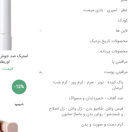
عطر - اسپری - بادی میست
کودک
لاین ها
محصولات تاریخ نزدیک
محصولات مردانه
استیک ضد جوش تی
اوریفلیم 
مراقبتی پا
قیمت:
۰
مراقبتی پوست
پاک کننده - تونر - سرم - کرم روز - کرم شب-
-12%
آبرسان
ضد آفتاب - خمیردندان و مسواک
ناموجود
فیس واش -شامپو بدن - ژل واش - ژل اصلاح
و شستشو - روغن بدن و ماساژ-صابون
کرم دست و صورت و بدن