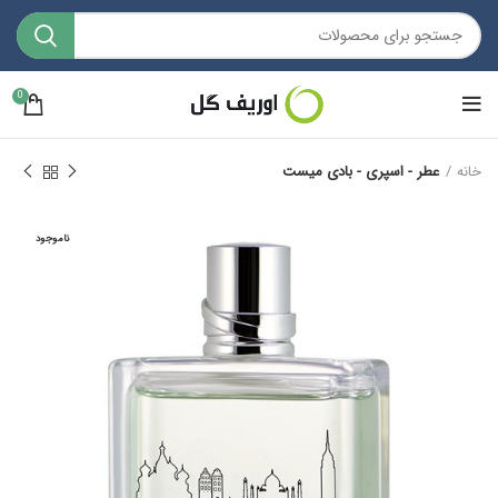
0
خانه
عطر - اسپری - بادی میست
ناموجود