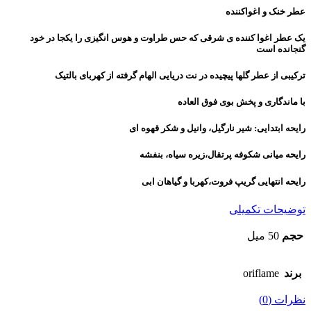
عطر خنک و اغواکننده
‌یک عطر اغوا کننده ی شرقی که حس طراوت و هوس انگیزی را یکجا در خود
گنجانده است
ترکیبی از عطر گلها پیچیده در نت دریایی الهام گرفته از کهربای بالتیک ‌
‌با ماندگاری و پخش بوی فوق العاده ‌
‌رایحه ابتدایی: شیر نارگیل، وانیل و شکر قهوه ای
رایحه میانی شکوفه پرتقال،زیره سیاه، بنفشه
رایحه انتهایی گریپ فروت،کهربا و گیاهان ابی
توضیحات تکمیلی
حجم
50 میل
برند
oriflame
نظرات (0)