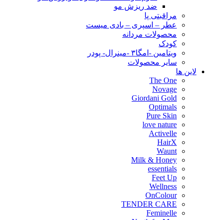
ضد ریزش مو
مراقبتی پا
عطر – اسپری – بادی میست
محصولات مردانه
کودک
ویتامین -امگا۳ -مینرال- پودر
سایر محصولات
لاین ها
The One
Novage
Giordani Gold
Optimals
Pure Skin
love nature
Activelle
HairX
Waunt
Milk & Honey
essentials
Feet Up
Wellness
OnColour
TENDER CARE
Feminelle