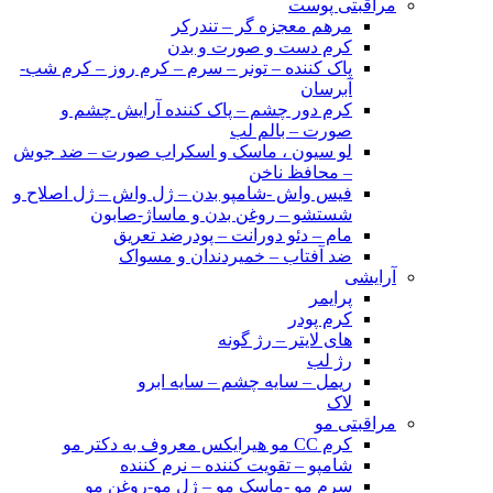
مراقبتی پوست
مرهم معجزه گر – تندرکر
کرم دست و صورت و بدن
پاک کننده – تونر – سرم – کرم روز – کرم شب-
آبرسان
کرم دور چشم – پاک کننده آرایش چشم و
صورت – بالم لب
لو سیون ، ماسک و اسکراب صورت – ضد جوش
– محافظ ناخن
فیس واش -شامپو بدن – ژل واش – ژل اصلاح و
شستشو – روغن بدن و ماساژ-صابون
مام – دئو دورانت – پودرضد تعریق
ضد آفتاب – خمیردندان و مسواک
آرایشی
پرایمر
کرم پودر
های لایتر – رژ گونه
رژ لب
ریمل – سایه چشم – سایه ابرو
لاک
مراقبتی مو
کرم CC مو هیرایکس معروف به دکتر مو
شامپو – تقویت کننده – نرم کننده
سرم مو -ماسک مو – ژل مو-روغن مو