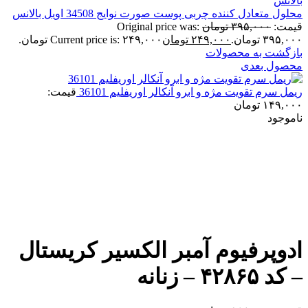
محلول متعادل کننده چربی پوست صورت نوایج 34508 اویل بالانس
قیمت:
۳۹۵,۰۰۰
تومان
Original price was:
۳۹۵,۰۰۰ تومان.
۲۴۹,۰۰۰
تومان
Current price is: ۲۴۹,۰۰۰ تومان.
بازگشت به محصولات
محصول بعدی
ریمل سرم تقویت مژه و ابرو آنکالر اوریفلیم 36101
قیمت:
۱۴۹,۰۰۰
تومان
ناموجود
برای بزرگنمایی کلیک کنید
ادوپرفیوم آمبر الکسیر کریستال
– کد ۴۲۸۶۵ – زنانه