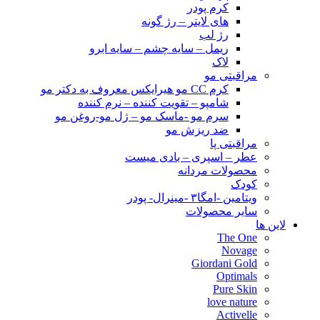
کرم پودر
های لایتر – رژ گونه
رژ لب
ریمل – سایه چشم – سایه ابرو
لاک
مراقبتی مو
کرم CC مو هیرایکس معروف به دکتر مو
شامپو – تقویت کننده – نرم کننده
سرم مو -ماسک مو – ژل مو-روغن مو
ضد ریزش مو
مراقبتی پا
عطر – اسپری – بادی میست
محصولات مردانه
کودک
ویتامین -امگا۳ -مینرال- پودر
سایر محصولات
لاین ها
The One
Novage
Giordani Gold
Optimals
Pure Skin
love nature
Activelle