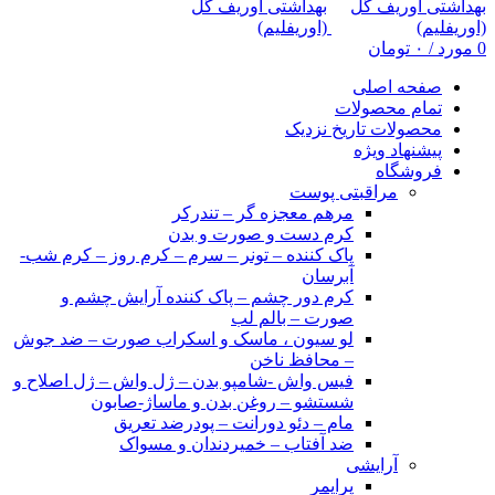
0
مورد
/
۰
تومان
صفحه اصلی
تمام محصولات
محصولات تاریخ نزدیک
پیشنهاد ویژه
فروشگاه
مراقبتی پوست
مرهم معجزه گر – تندرکر
کرم دست و صورت و بدن
پاک کننده – تونر – سرم – کرم روز – کرم شب-
آبرسان
کرم دور چشم – پاک کننده آرایش چشم و
صورت – بالم لب
لو سیون ، ماسک و اسکراب صورت – ضد جوش
– محافظ ناخن
فیس واش -شامپو بدن – ژل واش – ژل اصلاح و
شستشو – روغن بدن و ماساژ-صابون
مام – دئو دورانت – پودرضد تعریق
ضد آفتاب – خمیردندان و مسواک
آرایشی
پرایمر