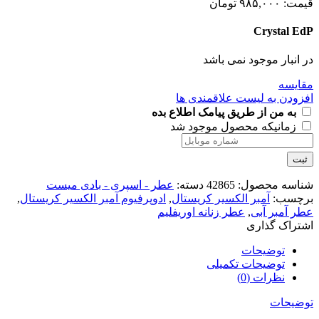
قیمت:
۹۸۵,۰۰۰
تومان
Crystal EdP
در انبار موجود نمی باشد
مقایسه
افزودن به لیست علاقمندی ها
به من از طریق پیامک اطلاع بده
زمانیکه محصول موجود شد
ثبت
شناسه محصول:
42865
دسته:
عطر - اسپری - بادی میست
برچسب:
آمبر الکسیر کریستال
,
ادوپرفیوم آمبر الکسیر کریستال
,
عطر آمبر آبی
,
عطر زنانه اوریفلیم
اشتراک گذاری
توضیحات
توضیحات تکمیلی
نظرات (0)
توضیحات