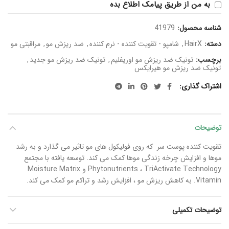
به من از طریق پیامک اطلاع بده
شناسه محصول:
41979
دسته:
HairX
,
شامپو - تقویت کننده - نرم کننده
,
ضد ریزش مو
,
مراقبتی مو
برچسب:
تونیک ضد ریزش مو اوریفلیم
,
تونیک ضد ریزش مو جدید
,
تونیک ضد ریزش مو هیرایکس
اشتراک گذاری
توضیحات
تقویت کننده پوست سر که روی فولیکول های مو تاثیر می گذارد و به رشد
موها و افزایش چرخه زندگی موها کمک می کند. توسعه یافته با مجتمع
Phytonutrients ، TriActivate Technology و Moisture Matrix
Vitamin. به کاهش ریزش مو ، افزایش رشد و تراکم مو کمک می کند.
توضیحات تکمیلی