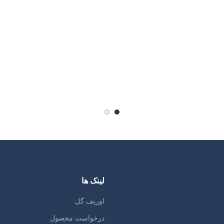
لینک ها
اوریف گل
درخواست محصول