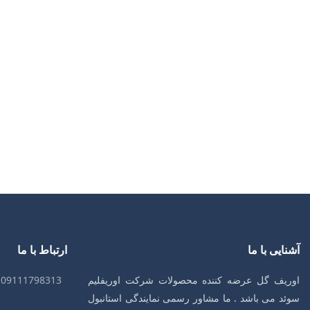
آشنایی با ما
ارتباط با ما
اوریف گل عرضه کننده محصولات شرکت اوریفلیم
09111798313
سوئد می باشد . ما مشاور رسمی نمایندگی استانبول