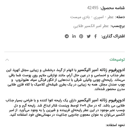
شناسه محصول:
42495
دسته:
عطر - اسپری - بادی میست
برچسب:
عطر امبر الکسیر طلایی
اشتراک گذاری
توضیحات
ادوپرفیوم زنانه امبر الیکسیر
با الهام از گرما، درخشش و زیبایی مجلل کهربا، این
عطر جذاب و احساسی و در عین حال آرام، مانند نوازشی ملایم روی پوست شما باقی
می‌ماند. رایحه‌ای چوبی وانیلی شرقی با نت‌هایی از انگور فرنگی سیاه، هلیوتروپ و
چوب صندل مجلل. همه به زیبایی در یک بطری شیشه‌ای کلاسیک با کلاه فلزی طلایی
مدرن محصور شده‌اند.
ادوپرفیوم زنانه امبر الیکسیر
دارای یک رایحه اغوا کننده و با طراحی بسیار جذاب
طلایی می باشد. که در سال ۲۰۰۹ توسط وینست شالر ابداع شد. رایحه گرم و دل
چسب عنبر موجود در این عطر رایحه‌ای فریبنده و شیرین را به وجود می‌آورد. از امبر
الکسیر می‌توان به عنوان معجون جادویی جذابیت در مهمانی‌های خود استفاده کنید.
نحوه استفاده: