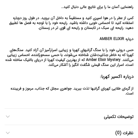
راهنمایی آسان ما را برای نتایج عالی دنبال کنید…
کمی از عطر را در هوا اسپری کنید و مستقیماً به داخل آن بروید. در طول روز دوباره
استفاده کنید تا احساس خوبی داشته باشید. رایحه خود را با توجه به فصل ها تطبیق
دهید: رایحه ای سبک در تابستان و رایحه ای قوی تر در زمستان.
درباره AMBER ELIXIR
حس درونی خود را با سنگ گرانبهای کهربا و زیبایی اسرارآمیز آن آزاد کنید. سنگ‌های
کهربا که به خاطر جذابیت‌شان شناخته می‌شوند، با حسی مسحورکننده، احساس زیبایی
می‌کنند. Amber Elixir Mystery که از بهترین کیفیت کهربا از دریای بالتیک ساخته شده
است، اسرار این سنگ قیمتی شگفت انگیز را آشکار می‌کند.
درباره اکسیر کهربا:
از گرمای طلایی کهربای گرانبها لذت ببرید. جواهری مجلل که جذاب، مرموز و فریبنده
است.
توضیحات تکمیلی
نظرات (0)