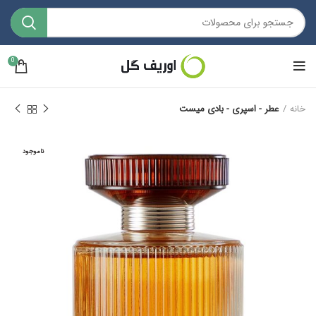
0
خانه
عطر - اسپری - بادی میست
ناموجود